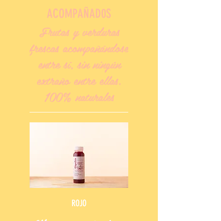
ACOMPAÑAD0S
Frutas y verduras
frescas acompañándose
entre sí, sin ningún
extraño entre ellas.
100% naturales
ROJO