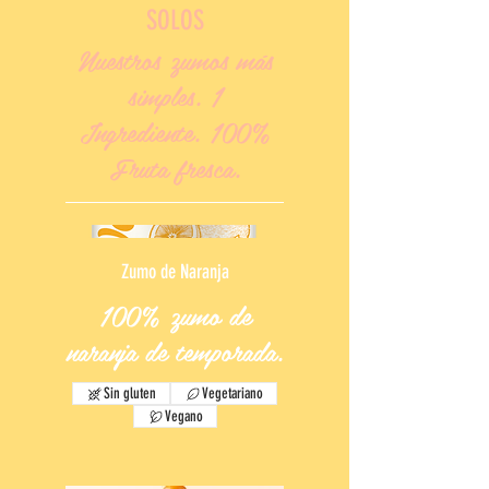
SOLOS
Nuestros zumos más
simples. 1
Ingrediente. 100%
Fruta fresca.
Zumo de Naranja
100% zumo de
naranja de temporada.
Sin gluten
Vegetariano
Vegano