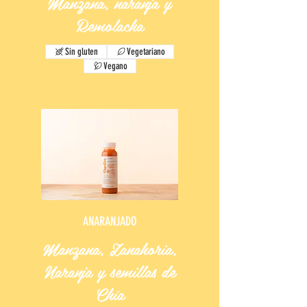
Manzana, naranja y
Remolacha
Sin gluten
Vegetariano
Vegano
ANARANJADO
Manzana, Zanahoria,
Naranja y semillas de
Chía