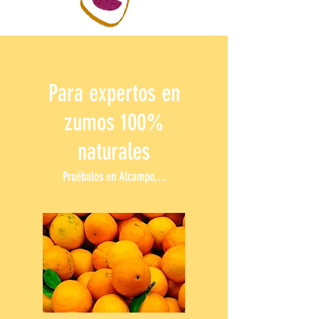
Para expertos en
zumos 100%
naturales
Pruébalos en Alcampo,...