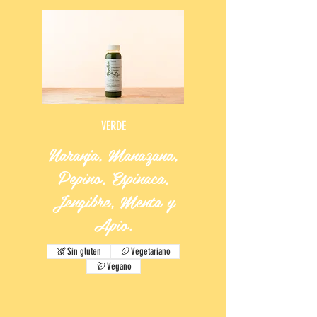
VERDE
Naranja, Manazana,
Pepino, Espinaca,
Jengibre, Menta y
Apio.
Sin gluten
Vegetariano
Vegano